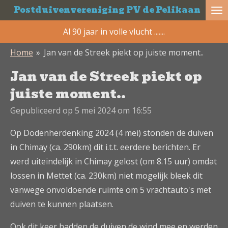
Postduivenvereniging PV de Pelikaan
Ga
direct
Al 90 jaar in volle vlucht .......
naar
Home
»
Jan van de Streek piekt op juiste moment..
de
hoofdinhoud
Jan van de Streek piekt op
juiste moment..
Gepubliceerd op 5 mei 2024 om 16:55
Op Dodenherdenking 2024 (4 mei) stonden de duiven
in Chimay (ca. 290km) dit i.t.t. eerdere berichten. Er
werd uiteindelijk in Chimay gelost (om 8.15 uur) omdat
lossen in Mettet (ca. 230km) niet mogelijk bleek dit
vanwege onvoldoende ruimte om 5 vrachtauto's met
duiven te kunnen plaatsen.
Ook dit keer hadden de duiven de wind mee en werden