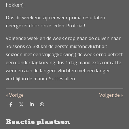
hokken).
Dus dit weekend zijn er weer prima resultaten
neergezet door onze leden. Proficiat!
Volgende week en de week erop gaan de duiven naar
Soissons ca. 380km de eerste midfondvlucht dit
seizoen met een vrijdagkorving ( de week erna betreft
een donderdagkorving dus 1 dag mand extra om al te
wennen aan de langere vluchten met een langer
verblijf in de mand). Succes allen.
«
Vorige
Volgende
»
D
D
S
D
e
e
h
e
l
e
a
l
Reactie plaatsen
e
l
r
e
n
e
n