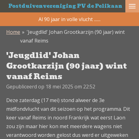
Postduivenvereniging PV de Pelikaan
Ga
direct
Al 90 jaar in volle vlucht .......
naar
Home
»
'Jeugdlid' Johan Grootkarzijn (90 jaar) wint
de
vanaf Reims
hoofdinhoud
'Jeugdlid' Johan
Grootkarzijn (90 jaar) wint
vanaf Reims
Gepubliceerd op 18 mei 2025 om 22:52
Deze zaterdag (17 mei) stond alweer de 3e
midfondvlucht van dit seizoen op het programma. Dit
keer vanaf Reims in noord Frankrijk wat eerst Laon
zou zijn maar hier kon met meerdere wagens niet
verantwoord worden gelost dus werd er uitgeweken