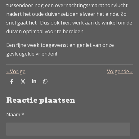
tussendoor nog een overnachtings/marathonvlucht
nadert het oude duivenseizoen alweer het einde. Zo
snel gaat het. Dus ook hier: werk aan de winkel om de
duiven optimaal voor te bereiden.
Een fijne week toegewenst en geniet van onze
gevleugelde vrienden!
«
Vorige
Volgende
»
D
D
S
D
e
e
h
e
l
e
a
l
Reactie plaatsen
e
l
r
e
n
e
n
Naam *