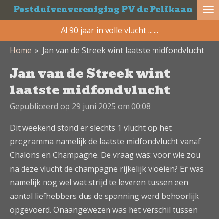
Postduivenvereniging PV de Pelikaan
Ga
direct
Al 90 jaar in volle vlucht .......
naar
Home
»
Jan van de Streek wint laatste midfondvlucht
de
hoofdinhoud
Jan van de Streek wint
laatste midfondvlucht
Gepubliceerd op 29 juni 2025 om 00:08
Dit weekend stond er slechts 1 vlucht op het
programma namelijk de laatste midfondvlucht vanaf
Chalons en Champagne. De vraag was: voor wie zou
na deze vlucht de champagne rijkelijk vloeien? Er was
namelijk nog wel wat strijd te leveren tussen een
aantal liefhebbers dus de spanning werd behoorlijk
opgevoerd. Onaangewezen was het verschil tussen