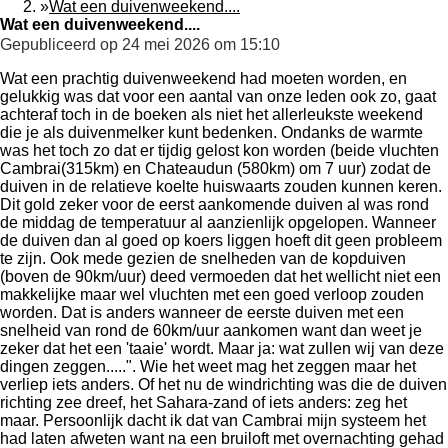
»
Wat een duivenweekend....
Wat een duivenweekend....
Gepubliceerd op 24 mei 2026 om 15:10
Wat een prachtig duivenweekend had moeten worden, en
gelukkig was dat voor een aantal van onze leden ook zo, gaat
achteraf toch in de boeken als niet het allerleukste weekend
die je als duivenmelker kunt bedenken. Ondanks de warmte
was het toch zo dat er tijdig gelost kon worden (beide vluchten
Cambrai(315km) en Chateaudun (580km) om 7 uur) zodat de
duiven in de relatieve koelte huiswaarts zouden kunnen keren.
Dit gold zeker voor de eerst aankomende duiven al was rond
de middag de temperatuur al aanzienlijk opgelopen. Wanneer
de duiven dan al goed op koers liggen hoeft dit geen probleem
te zijn. Ook mede gezien de snelheden van de kopduiven
(boven de 90km/uur) deed vermoeden dat het wellicht niet een
makkelijke maar wel vluchten met een goed verloop zouden
worden. Dat is anders wanneer de eerste duiven met een
snelheid van rond de 60km/uur aankomen want dan weet je
zeker dat het een 'taaie' wordt. Maar ja: wat zullen wij van deze
dingen zeggen.....". Wie het weet mag het zeggen maar het
verliep iets anders. Of het nu de windrichting was die de duiven
richting zee dreef, het Sahara-zand of iets anders: zeg het
maar. Persoonlijk dacht ik dat van Cambrai mijn systeem het
had laten afweten want na een bruiloft met overnachting gehad