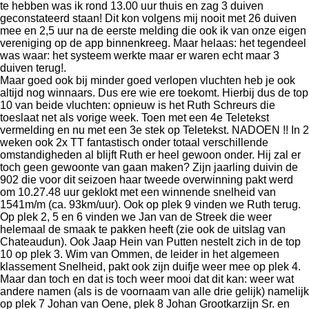
te hebben was ik rond 13.00 uur thuis en zag 3 duiven
geconstateerd staan! Dit kon volgens mij nooit met 26 duiven
mee en 2,5 uur na de eerste melding die ook ik van onze eigen
vereniging op de app binnenkreeg. Maar helaas: het tegendeel
was waar: het systeem werkte maar er waren echt maar 3
duiven terug!.
Maar goed ook bij minder goed verlopen vluchten heb je ook
altijd nog winnaars. Dus ere wie ere toekomt. Hierbij dus de top
10 van beide vluchten: opnieuw is het Ruth Schreurs die
toeslaat net als vorige week. Toen met een 4e Teletekst
vermelding en nu met een 3e stek op Teletekst. NADOEN !! In 2
weken ook 2x TT fantastisch onder totaal verschillende
omstandigheden al blijft Ruth er heel gewoon onder. Hij zal er
toch geen gewoonte van gaan maken? Zijn jaarling duivin de
902 die voor dit seizoen haar tweede overwinning pakt werd
om 10.27.48 uur geklokt met een winnende snelheid van
1541m/m (ca. 93km/uur). Ook op plek 9 vinden we Ruth terug.
Op plek 2, 5 en 6 vinden we Jan van de Streek die weer
helemaal de smaak te pakken heeft (zie ook de uitslag van
Chateaudun). Ook Jaap Hein van Putten nestelt zich in de top
10 op plek 3. Wim van Ommen, de leider in het algemeen
klassement Snelheid, pakt ook zijn duifje weer mee op plek 4.
Maar dan toch en dat is toch weer mooi dat dit kan: weer wat
andere namen (als is de voornaam van alle drie gelijk) namelijk
op plek 7 Johan van Oene, plek 8 Johan Grootkarzijn Sr. en