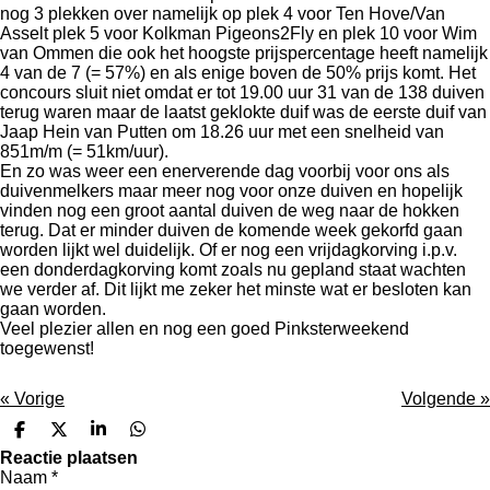
nog 3 plekken over namelijk op plek 4 voor Ten Hove/Van
Asselt plek 5 voor Kolkman Pigeons2Fly en plek 10 voor Wim
van Ommen die ook het hoogste prijspercentage heeft namelijk
4 van de 7 (= 57%) en als enige boven de 50% prijs komt. Het
concours sluit niet omdat er tot 19.00 uur 31 van de 138 duiven
terug waren maar de laatst geklokte duif was de eerste duif van
Jaap Hein van Putten om 18.26 uur met een snelheid van
851m/m (= 51km/uur).
En zo was weer een enerverende dag voorbij voor ons als
duivenmelkers maar meer nog voor onze duiven en hopelijk
vinden nog een groot aantal duiven de weg naar de hokken
terug. Dat er minder duiven de komende week gekorfd gaan
worden lijkt wel duidelijk. Of er nog een vrijdagkorving i.p.v.
een donderdagkorving komt zoals nu gepland staat wachten
we verder af. Dit lijkt me zeker het minste wat er besloten kan
gaan worden.
Veel plezier allen en nog een goed Pinksterweekend
toegewenst!
«
Vorige
Volgende
»
D
D
S
D
e
e
h
e
Reactie plaatsen
l
e
a
l
Naam *
e
l
r
e