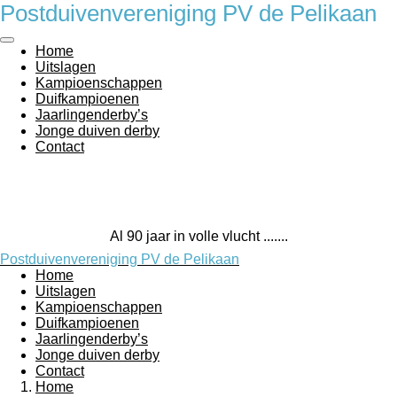
Postduivenvereniging PV de Pelikaan
Ga
direct
naar
Home
de
Uitslagen
hoofdinhoud
Kampioenschappen
Duifkampioenen
Jaarlingenderby’s
Jonge duiven derby
Contact
Al 90 jaar in volle vlucht .......
Postduivenvereniging PV de Pelikaan
Home
Uitslagen
Kampioenschappen
Duifkampioenen
Jaarlingenderby’s
Jonge duiven derby
Contact
Home