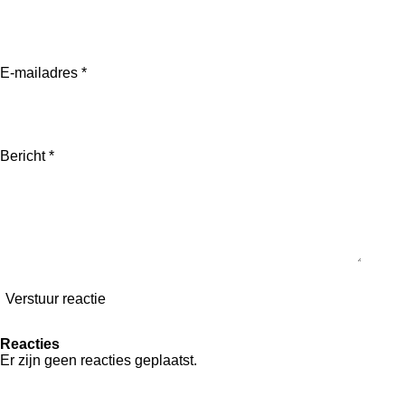
n
e
n
E-mailadres *
Bericht *
Verstuur reactie
Reacties
Er zijn geen reacties geplaatst.
F
I
W