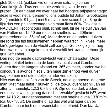
plek 10 en 11 (pakken we er nu even extra bij) Johan
Grootkrzijn Jr.. Dus een mooie verdeling van de eerst 10
prijzen. En dan gaan we over naar het hoogste prijspercentage:
deze is voor, net al genoemd, ons oudste lid Johan Grootkarzijn
Sr. (inmiddels 91 jaar) met 5 duiven mee scoort hij er 3 op de
lijst dus een prijspercentage van maar liefst 60%. Ook dat is
NADOEN! Het concours sluit, schrik niet, bij de 7e duif van Jan
van Putten om 15.40 uur met een snelheid van 608m/m
(omgerekend ca. 36km/uur). Maar deze en de andere duiven
die rond die tijd thuiskwamen hebben waarschijnlijk veel meer
km's gevlogen dan de vlucht zelf aangaf. Gelukkig zijn er nog
heel wat duiven nagekomen al verschilt het aantal behoorlijk
qua liefhebber.
Dan nog de eerste dagfondvlucht vanaf Chateaudun. Deze
verliep relatief beter dan de kortere vlucht vanaf Cambrai.
Alleen door de langere afstand ca. 265km meer, konden we het
concours 's avonds niet sluiten maar zijn er nog veel duiven
nagekomen met uiteindelijk minder verliezen.
Hier was dan ook Jan van de Streek, net al genoemd, de grote
man. Met maar liefst 7 duiven bij de top-10 overklast hij Jan en
alleman namelijk: 1,2,3 6,7,8 en 9. ZIjn eerste duif, wederom
een duivin, wie zegt nog dat dit het 'zwakke' geslacht is!?, werd
om 14.18.21 uur geconstateerd met een snelheid vna 1330m/m
(ca. 80km/uur). De snelheid lag dus wel wat lager dan bij
Cambrai maar toch een respectabele snelheid. Dan laat Jan