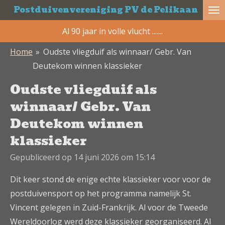
Postduivenvereniging PV de Pelikaan
Ga
direct
Al 90 jaar in volle vlucht .......
naar
Home
»
Oudste vliegduif als winnaar/ Gebr. Van
de
Deutekom winnen klassieker
hoofdinhoud
Oudste vliegduif als
winnaar/ Gebr. Van
Deutekom winnen
klassieker
Gepubliceerd op 14 juni 2026 om 15:14
Dit keer stond de enige echte klassieker voor voor de
postduivensport op het programma namelijk St.
Vincent gelegen in Zuid-Frankrijk. Al voor de Tweede
Wereldoorlog werd deze klassieker georganiseerd. Al