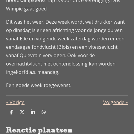
hoofdkampioenschap is voor onze vereniging. Dus
Wimpie gaat goed.
Dit was het weer. Deze week wordt wat drukker want
op dinsdag is er een africhting voor de jonge duiven
vanaf Ede en volgende week zaterdag worden er een
eendaagse fondvlucht (Blois) en een vitessevlucht
vanaf Quievrain vervlogen. Ook voor de
overnachtvlucht met ochtendlossing kan worden
ingekorfd a.s. maandag.
Een goede week toegewenst.
«
Vorige
Volgende
»
D
D
S
D
e
e
h
e
l
e
a
l
Reactie plaatsen
e
l
r
e
n
e
n